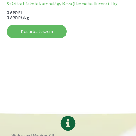
Szárított fekete katonalégy lárva (Hermetia illucens) 1 kg
3 690
Ft
3 690
Ft
/
kg
Kosárba teszem
Water and Garden Kft.