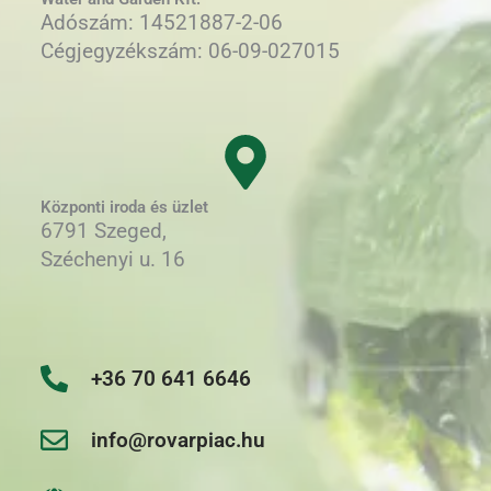
Adószám: 14521887-2-06
Cégjegyzékszám: 06-09-027015
Központi iroda és üzlet
6791 Szeged,
Széchenyi u. 16
+36 70 641 6646
info@rovarpiac.hu