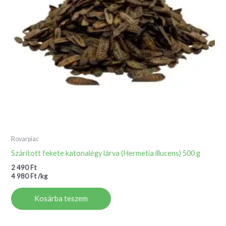
Rovarpiac
Szárított fekete katonalégy lárva (Hermetia illucens) 500 g
2 490
Ft
4 980
Ft
/
kg
Kosárba teszem