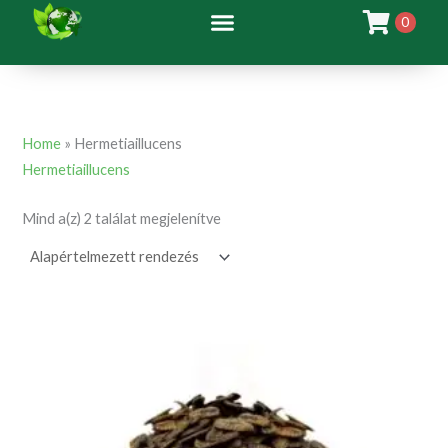
Skip
0
to
content
Home
»
Hermetiaillucens
Hermetiaillucens
Mind a(z) 2 találat megjelenítve