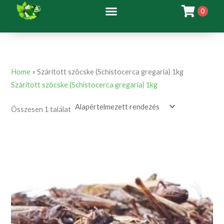
Skip
0
to
content
Home
»
Szárított szöcske (Schistocerca gregaria) 1kg
Szárított szöcske (Schistocerca gregaria) 1kg
Összesen 1 találat