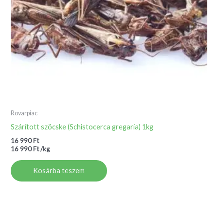
Rovarpiac
Szárított szöcske (Schistocerca gregaria) 1kg
16 990
Ft
16 990
Ft
/
kg
Kosárba teszem