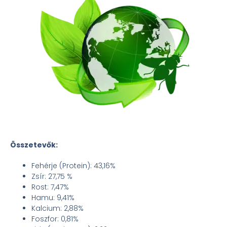
Összetevők:
Fehérje (Protein): 43,16%
Zsír: 27,75 %
Rost: 7,47%
Hamu: 9,41%
Kalcium: 2,88%
Foszfor: 0,81%