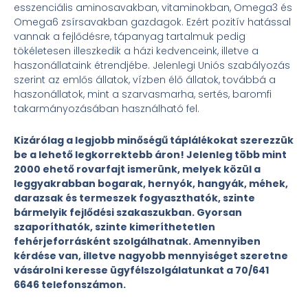
esszenciális aminosavakban, vitaminokban, Omega3 és
Omega6 zsírsavakban gazdagok. Ezért pozitív hatással
vannak a fejlődésre, tápanyag tartalmuk pedig
tökéletesen illeszkedik a házi kedvenceink, illetve a
haszonállataink étrendjébe. Jelenlegi Uniós szabályozás
szerint az emlős állatok, vízben élő állatok, továbbá a
haszonállatok, mint a szarvasmarha, sertés, baromfi
takarmányozásában használható fel.
Kizárólag a legjobb minőségű táplálékokat szerezzük
be a lehető legkorrektebb áron! Jelenleg több mint
2000 ehető rovarfajt ismerünk, melyek közül a
leggyakrabban bogarak, hernyók, hangyák, méhek,
darazsak és termeszek fogyaszthatók, szinte
bármelyik fejlődési szakaszukban. Gyorsan
szaporíthatók, szinte kimeríthetetlen
fehérjeforrásként szolgálhatnak. Amennyiben
kérdése van, illetve nagyobb mennyiséget szeretne
vásárolni keresse ügyfélszolgálatunkat a 70/641
6646 telefonszámon.