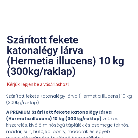
Szárított fekete
katonalégy lárva
(Hermetia illucens) 10 kg
(300kg/raklap)
Kérjük, lépjen be a vásárláshoz!
Szárított fekete katonalégy lárva (Hermetia illucens) 10 kg
(300kg/raklap)
A PRÉMIUM Szárított fekete katonalégy lárva
(Hermetia illucens) 10 kg (300kg/raklap)
zsákos
kiszerelés, kiváló minőségű táplálék és csemege teknős,
madár, sün, hüllő, koi ponty, madarak és egyéb
rovarevők számára, továbbá haszonállatok