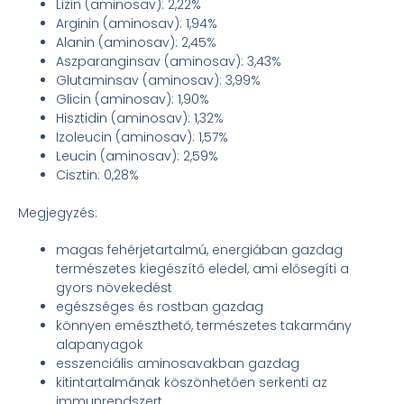
Lizin (aminosav): 2,22%
Arginin (aminosav): 1,94%
Alanin (aminosav): 2,45%
Aszparanginsav (aminosav): 3,43%
Glutaminsav (aminosav): 3,99%
Glicin (aminosav): 1,90%
Hisztidin (aminosav): 1,32%
Izoleucin (aminosav): 1,57%
Leucin (aminosav): 2,59%
Cisztin: 0,28%
Megjegyzés:
magas fehérjetartalmú, energiában gazdag
természetes kiegészítő eledel, ami elősegíti a
gyors növekedést
egészséges és rostban gazdag
könnyen emészthető, természetes takarmány
alapanyagok
esszenciális aminosavakban gazdag
kitintartalmának köszönhetően serkenti az
immunrendszert