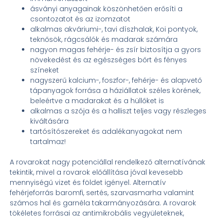
ásványi anyagainak köszönhetően erősíti a
csontozatot és az izomzatot
alkalmas akváriumi-, tavi díszhalak, Koi pontyok,
teknősök, rágcsálók és madarak számára
nagyon magas fehérje- és zsír biztosítja a gyors
növekedést és az egészséges bőrt és fényes
színeket
nagyszerű kalcium-, foszfor-, fehérje- és alapvető
tápanyagok forrása a háziállatok széles körének,
beleértve a madarakat és a hüllőket is
alkalmas a szója és a halliszt teljes vagy részleges
kiváltására
tartósítószereket és adalékanyagokat nem
tartalmaz!
A rovarokat nagy potenciállal rendelkező alternatívának
tekintik, mivel a rovarok előállítása jóval kevesebb
mennyiségű vizet és földet igényel. Alternatív
fehérjeforrás baromfi, sertés, szarvasmarha valamint
számos hal és garnéla takarmányozására. A rovarok
tökéletes forrásai az antimikrobális vegyületeknek,