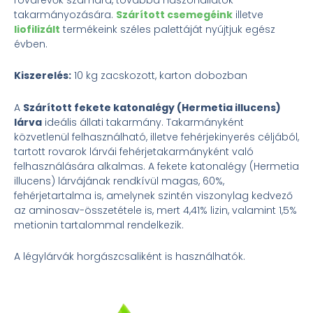
takarmányozására.
Szárított csemegéink
illetve
liofilizált
termékeink széles palettáját nyújtjuk egész
évben.
Kiszerelés:
10 kg zacskozott, karton dobozban
A
Szárított fekete katonalégy (Hermetia illucens)
lárva
ideális állati takarmány. Takarmányként
közvetlenül felhasználható, illetve fehérjekinyerés céljából,
tartott rovarok lárvái fehérjetakarmányként való
felhasználására alkalmas. A fekete katonalégy (Hermetia
illucens) lárvájának rendkívül magas, 60%,
fehérjetartalma is, amelynek szintén viszonylag kedvező
az aminosav-összetétele is, mert 4,41% lizin, valamint 1,5%
metionin tartalommal rendelkezik.
A légylárvák horgászcsaliként is használhatók.