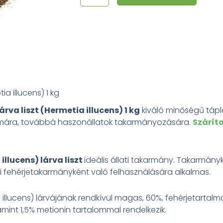
fekete
katonalégy
lárva
liszt
(Hermetia
illucens)
1
ia illucens) 1 kg
kg
rva liszt (Hermetia illucens) 1 kg
kiváló minőségű táplá
mennyiség
ámára, továbbá haszonállatok takarmányozására.
Szárít
llucens) lárva liszt
ideális állati takarmány. Takarmányk
rvái fehérjetakarmányként való felhasználására alkalmas.
illucens) lárvájának rendkívül magas, 60%, fehérjetartalm
lamint 1,5% metionin tartalommal rendelkezik.