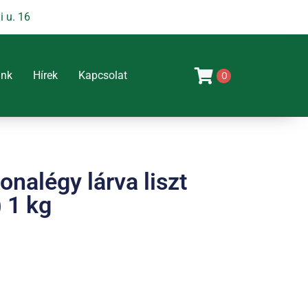
 u. 16
unk
Hírek
Kapcsolat
0
onalégy lárva liszt
 1 kg