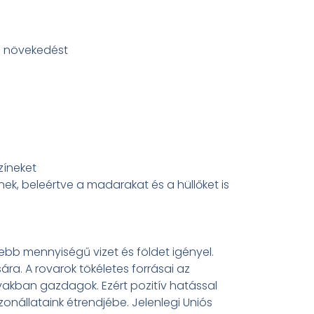
s növekedést
zíneket
nek, beleértve a madarakat és a hüllőket is
sebb mennyiségű vizet és földet igényel.
ra. A rovarok tökéletes forrásai az
akban gazdagok. Ezért pozitív hatással
zonállataink étrendjébe. Jelenlegi Uniós