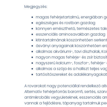
Megjegyzés:
magas fehérjetartalmú, energiában ga
egészséges és rostban gazdag
könnyen emészthető, természetes t
esszenciális aminosavakban gazdag
kitintartalmának köszönhetően serken
ásványi anyagainak köszönhetően erős
alkalmas akváriumi-, tavi díszhalak, 
nagyon magas fehérje- és zsír biztosí
nagyszerű kalcium-, foszfor-, fehérje-
alkalmas a szója és a halliszt teljes va
tartósítószereket és adalékanyagokat
A rovarokat nagy potenciállal rendelkező alte
Alternatív fehérjeforrás baromfi, sertés, s
antimikrobális vegyületeknek, esszenciáli
vannak a fejlődésre, tápanyag tartalmuk pedig