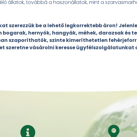
n élő állatok, továbbá a haszonállatok, mint a szarvasm
at szerezzük be a lehető legkorrektebb áron! Jelenl
n bogarak, hernyók, hangyák, méhek, darazsak és t
san szaporíthatók, szinte kimeríthetetlen fehérjef
et szeretne vásárolni keresse ügyfélszolgálatunkat