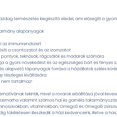
zdag természetes kiegészítő eledel, ami elősegíti a gyor
akarmány alapanyagok
ti az immunrendszert
íti a csontozatot és az izomzatot
Koi pontyok, teknősök, rágcsálók és madarak számára
tja a gyors növekedést és az egészséges bőrt és fényes s
 és alapvető tápanyagok forrása a háziállatok széles köré
gy részleges kiváltására
 nem tartalmaz!
rnatívának tekintik, mivel a rovarok előállítása jóval keve
zarvasmarha valamint számos hal és garnéla takarmányozásá
s aminosavakban, vitaminokban, Omega3 és Omega6 zsírsav
 tökéletesen illeszkedik a házi kedvenceink, illetve a has