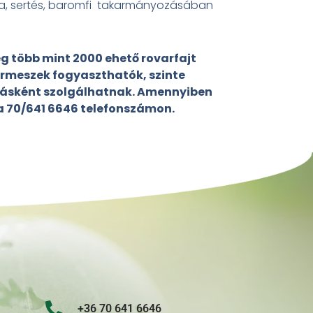
arha, sertés, baromfi takarmányozásában
eg több mint 2000 ehető rovarfajt
ermeszek fogyaszthatók, szinte
orrásként szolgálhatnak. Amennyiben
 a 70/641 6646 telefonszámon.
+36 70 641 6646