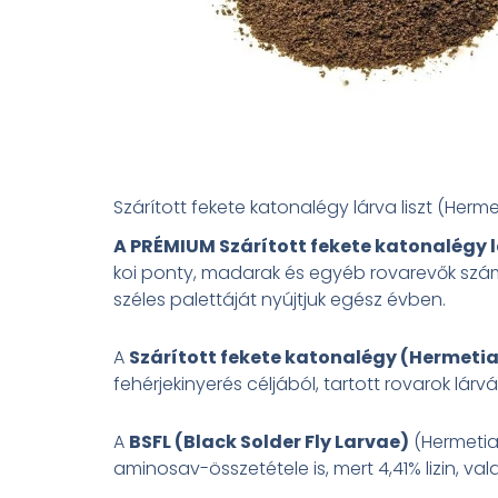
Szárított fekete katonalégy lárva liszt (Hermet
A PRÉMIUM Szárított fekete katonalégy lá
koi ponty, madarak és egyéb rovarevők sz
széles palettáját nyújtjuk egész évben.
A
Szárított fekete katonalégy (Hermetia i
fehérjekinyerés céljából, tartott rovarok lá
A
BSFL (Black Solder Fly Larvae)
(Hermetia 
aminosav-összetétele is, mert 4,41% lizin, va