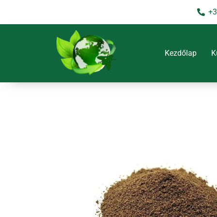
Skip
+3
to
content
Kezdőlap
K