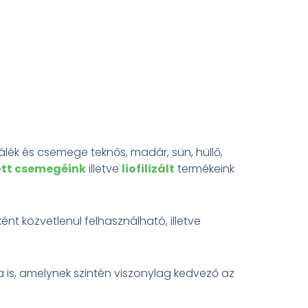
lék és csemege teknős, madár, sün, hüllő,
ott csemegéink
illetve
liofilizált
termékeink
ént közvetlenül felhasználható, illetve
a is, amelynek szintén viszonylag kedvező az