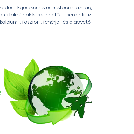
vekedést. Egészséges és rostban gazdag,
ntartalmának köszönhetően serkenti az
lcium-, foszfor-, fehérje- és alapvető
!