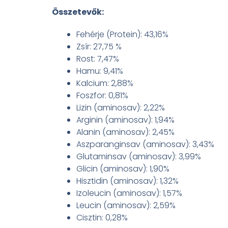
Összetevők:
Fehérje (Protein): 43,16%
Zsír: 27,75 %
Rost: 7,47%
Hamu: 9,41%
Kalcium: 2,88%
Foszfor: 0,81%
Lizin (aminosav): 2,22%
Arginin (aminosav): 1,94%
Alanin (aminosav): 2,45%
Aszparanginsav (aminosav): 3,43%
Glutaminsav (aminosav): 3,99%
Glicin (aminosav): 1,90%
Hisztidin (aminosav): 1,32%
Izoleucin (aminosav): 1,57%
Leucin (aminosav): 2,59%
Cisztin: 0,28%