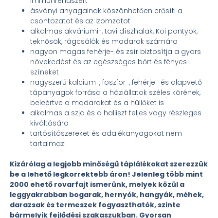
immunrendszert
ásványi anyagainak köszönhetően erősíti a
csontozatot és az izomzatot
alkalmas akváriumi-, tavi díszhalak, Koi pontyok,
teknősök, rágcsálók és madarak számára
nagyon magas fehérje- és zsír biztosítja a gyors
növekedést és az egészséges bőrt és fényes
színeket
nagyszerű kalcium-, foszfor-, fehérje- és alapvető
tápanyagok forrása a háziállatok széles körének,
beleértve a madarakat és a hüllőket is
alkalmas a szja és a halliszt teljes vagy részleges
kiváltására
tartósítószereket és adalékanyagokat nem
tartalmaz!
Kizárólag a legjobb minőségű táplálékokat szerezzük
be a lehető legkorrektebb áron! Jelenleg több mint
2000 ehető rovarfajt ismerünk, melyek közül a
leggyakrabban bogarak, hernyók, hangyák, méhek,
darazsak és termeszek fogyaszthatók, szinte
bármelyik fejlődési szakaszukban. Gyorsan