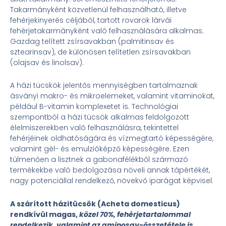
Takarmányként közvetlenül felhasználható, illetve
fehérjekinyerés céljából, tartott rovarok lárvái
fehérjetakarmányként való felhasználására alkalmas.
Gazdag telített zsírsavakban (palmitinsav és
sztearinsav), de különösen telítetlen zsírsavakban
(olajsav és linolsav).
A házi tücskök jelentős mennyiségben tartalmaznak
ásványi makro- és mikroelemeket, valamint vitaminokat,
például B-vitamin komplexetet is. Technológiai
szempontból a házi tücsök alkalmas feldolgozott
élelmiszerekben való felhasználásra, tekintettel
fehérjéinek oldhatóságára és vízmegtartó képességére,
valamint gél- és emulzióképző képességére. Ezen
túlmenően a lisztnek a gabonafélékből származó
termékekbe való bedolgozása növeli annak tápértékét,
nagy potenciállal rendelkező, növekvő iparágat képvisel.
A szárított házitücsök (Acheta domesticus)
rendkívül magas,
közel 70%, fehérjetartalommal
rendelkezik, valamint az aminosav-összetétele is