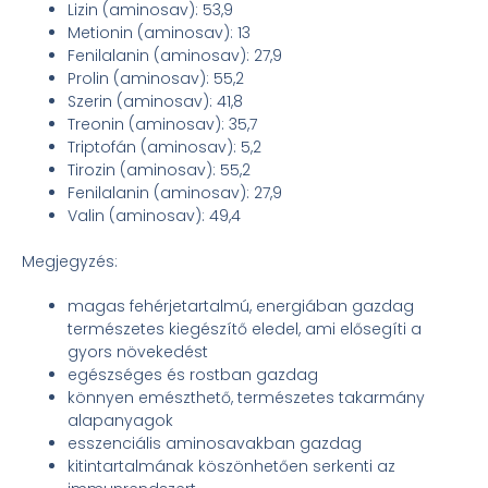
Lizin (aminosav): 53,9
Metionin (aminosav): 13
Fenilalanin (aminosav): 27,9
Prolin (aminosav): 55,2
Szerin (aminosav): 41,8
Treonin (aminosav): 35,7
Triptofán (aminosav): 5,2
Tirozin (aminosav): 55,2
Fenilalanin (aminosav): 27,9
Valin (aminosav): 49,4
Megjegyzés:
magas fehérjetartalmú, energiában gazdag
természetes kiegészítő eledel, ami elősegíti a
gyors növekedést
egészséges és rostban gazdag
könnyen emészthető, természetes takarmány
alapanyagok
esszenciális aminosavakban gazdag
kitintartalmának köszönhetően serkenti az