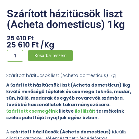
Szárított házitücsök liszt
(Acheta domesticus) 1kg
25 610
Ft
25 610
Ft
/
Kg
Szárított
Kosárba Teszem
házitücsök
liszt
Szárított házitücsök liszt (Acheta domesticus) 1kg
(Acheta
A Szárított házitücsök liszt (Acheta domesticus) 1kg
domesticus)
kiváló minőségű táplálék és csemege teknős, madár,
1kg
sün, hüllő, madarak és egyéb rovarevők számára,
mennyiség
továbbá haszonállatok takarmányozására.
Szárított csemegéink
illetve
liofilizált
termékeink
széles palettáját nyújtjuk egész évben.
A
szárított házitücsök (Acheta domesticus)
ideális
állati takarmány. Jól emészthető fehérjeforrás.