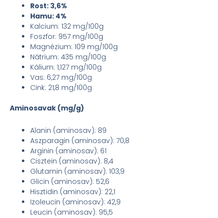
Rost: 3,6%
Hamu: 4%
Kalcium: 132 mg/100g
Foszfor: 957 mg/100g
Magnézium: 109 mg/100g
Nátrium: 435 mg/100g
Kálium: 1,127 mg/100g
Vas: 6,27 mg/100g
Cink: 21,8 mg/100g
Aminosavak (mg/g)
Alanin (aminosav): 89
Aszparagin (aminosav): 70,8
Arginin (aminosav): 61
Cisztein (aminosav): 8,4
Glutamin (aminosav): 103,9
Glicin (aminosav): 52,6
Hisztidin (aminosav): 22,1
Izoleucin (aminosav): 42,9
Leucin (aminosav): 95,5