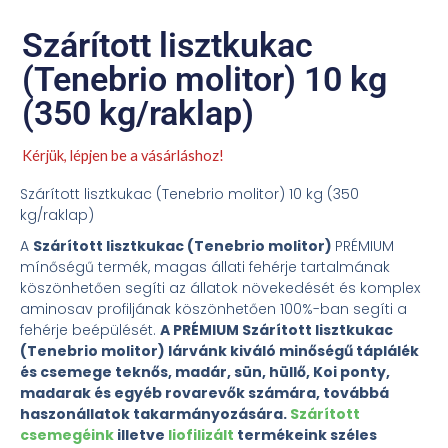
Szárított lisztkukac
(Tenebrio molitor) 10 kg
(350 kg/raklap)
Kérjük, lépjen be a vásárláshoz!
Szárított lisztkukac (Tenebrio molitor) 10 kg (350
kg/raklap)
A
Szárított lisztkukac (Tenebrio molitor)
PRÉMIUM
mínőségű termék, magas állati fehérje tartalmának
köszönhetően segíti az állatok növekedését és komplex
aminosav profiljának köszönhetően 100%-ban segíti a
fehérje beépülését.
A PRÉMIUM Szárított lisztkukac
(Tenebrio molitor) lárvánk kiváló minőségű táplálék
és csemege teknős, madár, sün, hüllő, Koi ponty,
madarak és egyéb rovarevők számára, továbbá
haszonállatok takarmányozására.
Szárított
csemegéink
illetve
liofilizált
termékeink széles