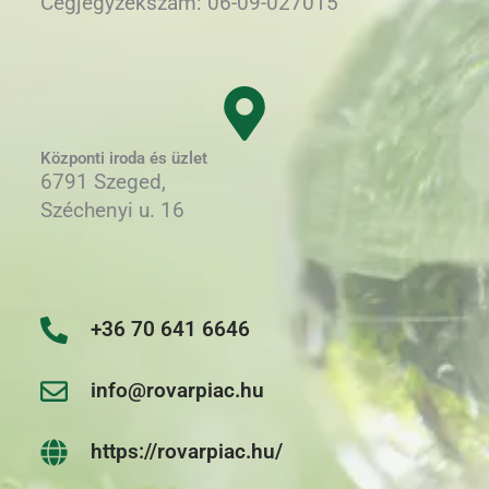
Cégjegyzékszám: 06-09-027015
Központi iroda és üzlet
6791 Szeged,
Széchenyi u. 16
+36 70 641 6646
info@rovarpiac.hu
https://rovarpiac.hu/