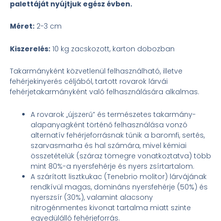
palettáját nyújtjuk egész évben.
Méret:
2-3 cm
Kiszerelés:
10 kg zacskozott, karton dobozban
Takarmányként közvetlenül felhasználható, illetve
fehérjekinyerés céljából, tartott rovarok lárvái
fehérjetakarmányként való felhasználására alkalmas.
A rovarok „újszerű” és természetes takarmány-
alapanyagként történő felhasználása vonzó
alternatív fehérjeforrásnak tűnik a baromfi, sertés,
szarvasmarha és hal számára, mivel kémiai
összetételük (száraz tömegre vonatkoztatva) több
mint 80%-a nyersfehérje és nyers zsírtartalom.
A szárított lisztkukac (Tenebrio molitor) lárvájának
rendkívül magas, domináns nyersfehérje (50%) és
nyerszsír (30%), valamint alacsony
nitrogénmentes kivonat tartalma miatt szinte
egyedülálló fehérjeforrás.