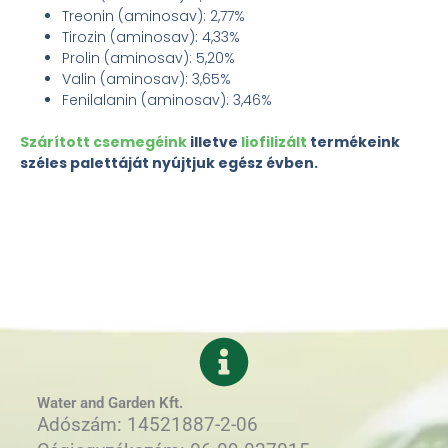
Treonin (aminosav): 2,77%
Tirozin (aminosav): 4,33%
Prolin (aminosav): 5,20%
Valin (aminosav): 3,65%
Fenilalanin (aminosav): 3,46%
Szárított csemegéink
illetve
liofilizált
termékeink
széles palettáját nyújtjuk egész évben.
Water and Garden Kft.
Adószám: 14521887-2-06