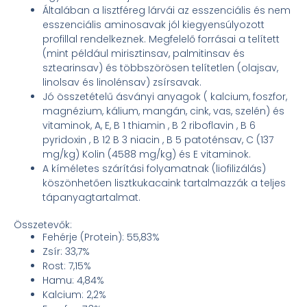
Általában a lisztféreg lárvái az esszenciális és nem
esszenciális aminosavak jól kiegyensúlyozott
profillal rendelkeznek. Megfelelő forrásai a telített
(mint például mirisztinsav, palmitinsav és
sztearinsav) és többszörösen telítetlen (olajsav,
linolsav és linolénsav) zsírsavak.
Jó összetételű ásványi anyagok ( kalcium, foszfor,
magnézium, kálium, mangán, cink, vas, szelén) és
vitaminok, A, E, B 1 thiamin , B 2 riboflavin , B 6
pyridoxin , B 12 B 3 niacin , B 5 patoténsav, C (137
mg/kg) Kolin (4588 mg/kg) és E vitaminok.
A kíméletes szárítási folyamatnak (liofilizálás)
köszönhetően lisztkukacaink tartalmazzák a teljes
tápanyagtartalmat.
Összetevők:
Fehérje (Protein): 55,83%
Zsír: 33,7%
Rost: 7,15%
Hamu: 4,84%
Kalcium: 2,2%