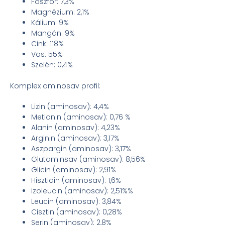
Foszfor: 7,3%
Magnézium: 2,1%
Kálium: 9%
Mangán: 9%
Cink: 118%
Vas: 55%
Szelén: 0,4%
Komplex aminosav profil:
Lizin (aminosav): 4,4%
Metionin (aminosav): 0,76 %
Alanin (aminosav): 4,23%
Arginin (aminosav): 3,17%
Aszpargin (aminosav): 3,17%
Glutaminsav (aminosav): 8,56%
Glicin (aminosav): 2,91%
Hisztidin (aminosav): 1,6%
Izoleucin (aminosav): 2,51%%
Leucin (aminosav): 3,84%
Cisztin (aminosav): 0,28%
Serin (aminosav): 2,8%