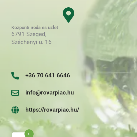
Központi iroda és üzlet
6791 Szeged,
Széchenyi u. 16
+36 70 641 6646
info@rovarpiac.hu
https://rovarpiac.hu/
0