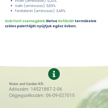
Prolin (aminosav): 5,20%
Valin (aminosav): 3,65%
Fenilalanin (aminosav): 3,46%
Szárított csemegéink
illetve
liofilizált
termékeink
széles palettáját nyújtjuk egész évben.
Water and Garden Kft.
Adószám: 14521887-2-06
Cégjegyzékszám: 06-09-027015