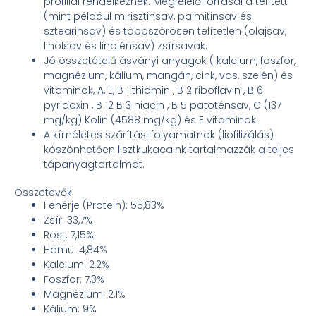
profillal rendelkeznek. Megfelelő forrásai a telített
(mint például mirisztinsav, palmitinsav és
sztearinsav) és többszörösen telítetlen (olajsav,
linolsav és linolénsav) zsírsavak.
Jó összetételű ásványi anyagok ( kalcium, foszfor,
magnézium, kálium, mangán, cink, vas, szelén) és
vitaminok, A, E, B 1 thiamin , B 2 riboflavin , B 6
pyridoxin , B 12 B 3 niacin , B 5 patoténsav, C (137
mg/kg) Kolin (4588 mg/kg) és E vitaminok.
A kíméletes szárítási folyamatnak (liofilizálás)
köszönhetően lisztkukacaink tartalmazzák a teljes
tápanyagtartalmat.
Összetevők:
Fehérje (Protein): 55,83%
Zsír: 33,7%
Rost: 7,15%
Hamu: 4,84%
Kalcium: 2,2%
Foszfor: 7,3%
Magnézium: 2,1%
Kálium: 9%