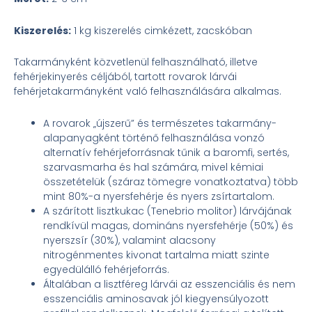
Kiszerelés:
1 kg kiszerelés cimkézett, zacskóban
Takarmányként közvetlenül felhasználható, illetve
fehérjekinyerés céljából, tartott rovarok lárvái
fehérjetakarmányként való felhasználására alkalmas.
A rovarok „újszerű” és természetes takarmány-
alapanyagként történő felhasználása vonzó
alternatív fehérjeforrásnak tűnik a baromfi, sertés,
szarvasmarha és hal számára, mivel kémiai
összetételük (száraz tömegre vonatkoztatva) több
mint 80%-a nyersfehérje és nyers zsírtartalom.
A szárított lisztkukac (Tenebrio molitor) lárvájának
rendkívül magas, domináns nyersfehérje (50%) és
nyerszsír (30%), valamint alacsony
nitrogénmentes kivonat tartalma miatt szinte
egyedülálló fehérjeforrás.
Általában a lisztféreg lárvái az esszenciális és nem
esszenciális aminosavak jól kiegyensúlyozott