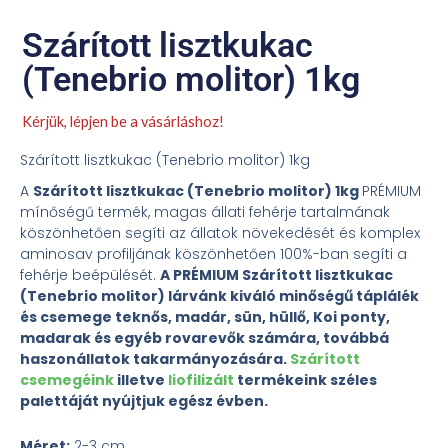
Szárított lisztkukac
(Tenebrio molitor) 1kg
Kérjük, lépjen be a vásárláshoz!
Szárított lisztkukac (Tenebrio molitor) 1kg
A
Szárított lisztkukac (Tenebrio molitor) 1kg
PRÉMIUM
mínőségű termék, magas állati fehérje tartalmának
köszönhetően segíti az állatok növekedését és komplex
aminosav profiljának köszönhetően 100%-ban segíti a
fehérje beépülését.
A PRÉMIUM Szárított lisztkukac
(Tenebrio molitor) lárvánk kiváló minőségű táplálék
és csemege teknős, madár, sün, hüllő, Koi ponty,
madarak és egyéb rovarevők számára, továbbá
haszonállatok takarmányozására.
Szárított
csemegéink
illetve
liofilizált
termékeink széles
palettáját nyújtjuk egész évben.
Méret:
2-3 cm