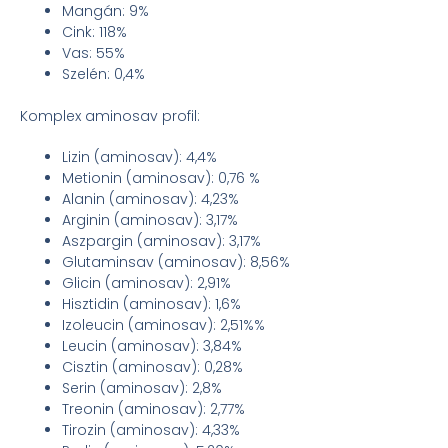
Mangán: 9%
Cink: 118%
Vas: 55%
Szelén: 0,4%
Komplex aminosav profil:
Lizin (aminosav): 4,4%
Metionin (aminosav): 0,76 %
Alanin (aminosav): 4,23%
Arginin (aminosav): 3,17%
Aszpargin (aminosav): 3,17%
Glutaminsav (aminosav): 8,56%
Glicin (aminosav): 2,91%
Hisztidin (aminosav): 1,6%
Izoleucin (aminosav): 2,51%%
Leucin (aminosav): 3,84%
Cisztin (aminosav): 0,28%
Serin (aminosav): 2,8%
Treonin (aminosav): 2,77%
Tirozin (aminosav): 4,33%