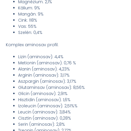
Magnézium: 2,1%
Kálium: 9%
Mangán: 9%
Cink: 118%
Vas: 55%
Szelén: 0,4%
Komplex aminosav profil:
Lizin (aminosav): 4,4%
Metionin (aminosav): 0,76 %
Alanin (aminosav): 4,23%
Arginin (aminosav): 3,17%
Aszpargin (aminosav): 3,17%
Glutaminsav (aminosav): 8,56%
Glicin (aminosav): 2,91%
Hisztidin (aminosav): 1,6%
Izoleucin (aminosav): 2,51%%
Leucin (aminosav): 3,84%
Cisztin (aminosav): 0,28%
Serin (aminosav): 2,8%
Treonin (aminosav): 2,77%