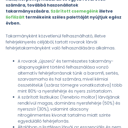
számára, továbbá haszonállatok
takarmányozására.
Szárított csemegéink
illetve
liofilizált
termékeink széles palettáját nyújtjuk egész
évben.
Takarmányként közvetlenül felhasználható, illetve
fehérjekinyerés céljából, tartott rovarok lárvái
fehérjetakarmányként való felhasználására alkalmas.
A rovarok „újszerű” és természetes takarmány-
alapanyagként történő felhasználása vonzó
alternatív fehérjeforrásnak tűnik a baromfi, sertés,
szarvasmarha és hal számára, mivel kémiai
összetételük (száraz tömegre vonatkoztatva) több
mint 80%-a nyersfehérje és nyers zsírtartalom.
A szárított lisztkukac (Tenebrio molitor) lárvájának
rendkívül magas, domináns nyersfehérje (50%) és
nyerszsír (30%), valamint alacsony
nitrogénmentes kivonat tartalma miatt szinte
egyedülálló fehérjeforrás.
Általában a lisztféreg lárvái az esszenciális és nem