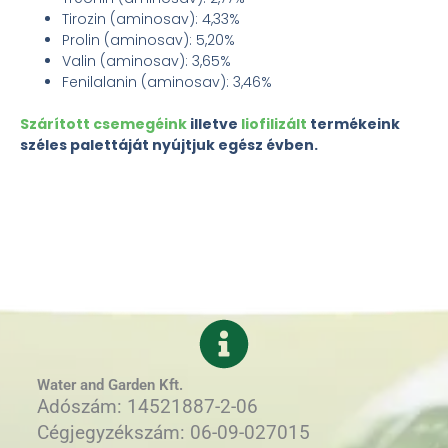
Tirozin (aminosav): 4,33%
Prolin (aminosav): 5,20%
Valin (aminosav): 3,65%
Fenilalanin (aminosav): 3,46%
Szárított csemegéink
illetve
liofilizált
termékeink
széles palettáját nyújtjuk egész évben.
Water and Garden Kft.
Adószám: 14521887-2-06
Cégjegyzékszám: 06-09-027015