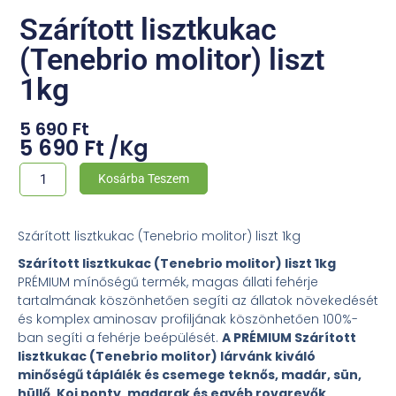
Szárított lisztkukac
(Tenebrio molitor) liszt
1kg
5 690
Ft
5 690
Ft
/
Kg
Szárított
Kosárba Teszem
lisztkukac
(Tenebrio
Szárított lisztkukac (Tenebrio molitor) liszt 1kg
molitor)
Szárított lisztkukac (Tenebrio molitor) liszt 1kg
liszt
PRÉMIUM mínőségű termék, magas állati fehérje
1kg
tartalmának köszönhetően segíti az állatok növekedését
mennyiség
és komplex aminosav profiljának köszönhetően 100%-
ban segíti a fehérje beépülését.
A PRÉMIUM Szárított
lisztkukac (Tenebrio molitor) lárvánk kiváló
minőségű táplálék és csemege teknős, madár, sün,
hüllő, Koi ponty, madarak és egyéb rovarevők