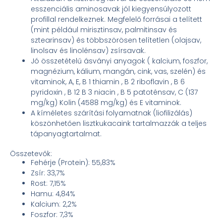
esszenciális aminosavak jól kiegyensúlyozott
profillal rendelkeznek. Megfelelő forrásai a telített
(mint például mirisztinsav, palmitinsav és
sztearinsav) és többszörösen telítetlen (olajsav,
linolsav és linolénsav) zsírsavak.
Jó összetételű ásványi anyagok ( kalcium, foszfor,
magnézium, kálium, mangán, cink, vas, szelén) és
vitaminok, A, E, B 1 thiamin , B 2 riboflavin , B 6
pyridoxin , B 12 B 3 niacin , B 5 patoténsav, C (137
mg/kg) Kolin (4588 mg/kg) és E vitaminok.
A kíméletes szárítási folyamatnak (liofilizálás)
köszönhetően lisztkukacaink tartalmazzák a teljes
tápanyagtartalmat.
Összetevők:
Fehérje (Protein): 55,83%
Zsír: 33,7%
Rost: 7,15%
Hamu: 4,84%
Kalcium: 2,2%
Foszfor: 7,3%